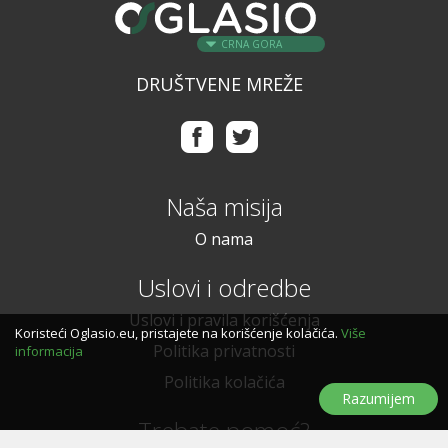
CRNA GORA
DRUŠTVENE MREŽE
Naša misija
O nama
Uslovi i odredbe
Uslovi i pravila korišćenja
Koristeći Oglasio.eu, pristajete na korišćenje kolačića.
Više
Politika privatnosti
informacija
Politika kolačića
Razumijem
Trebate pomoć?